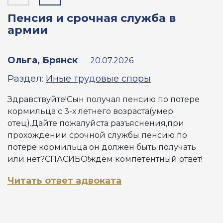
Пенсия и срочная служба в
Р
армии
п
д
Ольга, Брянск
20.07.2026
a
Раздел:
Иные трудовые споры
Здравствуйте!Сын получал пенсию по потере
Р
кормильца с 3-х летнего возраста(умер
отец).Дайте пожалуйста разъяснения,при
Д
прохождении срочной службы пенсию по
д
потере кормильца он должен быть получать
с
или нет?СПАСИБО!ждем компетентный ответ!
п
о
Читать ответ адвоката
Ч