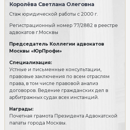
Королёва Светлана Олеговна
Ба
Стаж юридической работы с 2000 г.
Ста
Регистрационный номер 77/2882 в реестре
Рег
адвокатов г.Москвы
адв
Председатель Коллегии адвокатов
Спе
Москвы «ЮрПрофи»
Пре
суд
Специализация:
Устные и письменные консультации,
Наг
правовые заключения по всем отраслям
Дип
права, в том числе правовой анализ
обл
договоров. Ведение гражданских дел в
арбитражных судах всех инстанций.
Награды:
Почетная грамота Президента Адвокатской
Чи
палаты города Москвы.