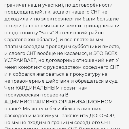
граничат наши участки), по договорённости
Ч
председателей, т.к. вода от нашего СНТ не
доходила и по электроэнергии были большие
потери (в то время наши земли принадлежали
плодосовхозу "Заря" Энгельсский район
Саратовской области), и все платежи мы
платим соседям проводим субботники вместе,
и своего СНТ вообще не касаемся, и ЭТО ВСЕХ
УСТРАИВАЕТ, но договорных отношений нет. У
меня конфликт с руководством соседнего СНТ
и я собрался жаловаться в прокуратуру на
неправомерные действия и обращаться в суд.
Чем КАРДИНАЛЬНЫМ грозит нам
прокурорская проверка В
АДМИНИСТРАТИВНО-ОРГАНИЗАЦИОННОМ
плане? Мы хотели бы избежать лишних
расходов и максимум - заключить ДОГОВОР,
но мы не входим в границы соседнего СНТ.