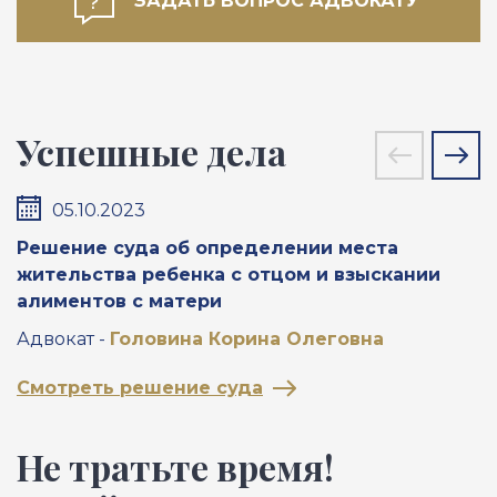
ЗАДАТЬ ВОПРОС АДВОКАТУ
Успешные дела
05.10.2023
Решение суда об определении места
П
жительства ребенка с отцом и взыскании
м
алиментов с матери
А
Адвокат -
Головина Корина Олеговна
С
Смотреть решение суда
Не тратьте время!