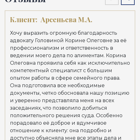
Клиент:
Арсеньева М.А.
Кл
Хочу выразить огромную благодарность
Хоч
адвокату Головиной Корине Олеговне за её
адв
профессионализм и ответственность в
Куд
ведении моего дела по алиментам. Корина
мои
Олеговна проявила себя как исключительно
Але
компетентный специалист с большим
выс
опытом работы в сфере семейного права.
зна
Она подготовила все необходимые
Рек
документы, четко обосновала нашу позицию
Пер
и уверенно представляла меня на всех
заседаниях, что позволило добиться
положительного решения суда. Особенно
порадовало её доброе и вдумчивое
отношение к клиенту: она подробно и
доступно объясняла мне все этапы дела и