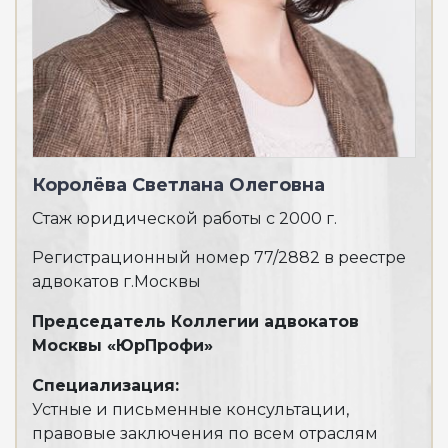
Королёва Светлана Олеговна
Ба
Стаж юридической работы с 2000 г.
Ста
Регистрационный номер 77/2882 в реестре
Рег
адвокатов г.Москвы
адв
Председатель Коллегии адвокатов
Спе
Москвы «ЮрПрофи»
Пре
суд
Специализация:
Устные и письменные консультации,
Наг
правовые заключения по всем отраслям
Дип