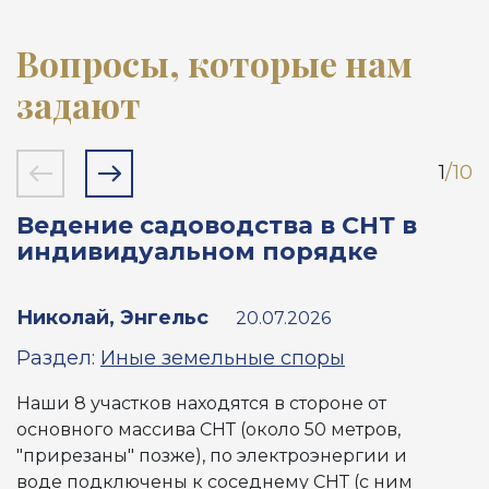
Вопросы, которые нам
задают
1
/10
Ведение садоводства в СНТ в
Ч
индивидуальном порядке
е
Николай, Энгельс
20.07.2026
Р
Раздел:
Иные земельные споры
я
Наши 8 участков находятся в стороне от
с
основного массива СНТ (около 50 метров,
с
"прирезаны" позже), по электроэнергии и
о
воде подключены к соседнему СНТ (с ним
ф