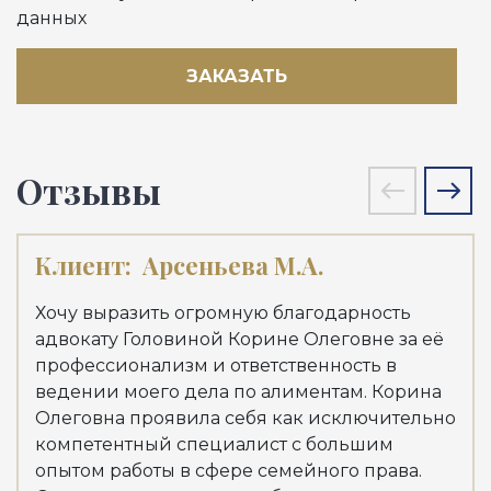
данных
ЗАКАЗАТЬ
Отзывы
Клиент:
Арсеньева М.А.
Кл
Хочу выразить огромную благодарность
Хоч
адвокату Головиной Корине Олеговне за её
адв
профессионализм и ответственность в
Куд
ведении моего дела по алиментам. Корина
мои
Олеговна проявила себя как исключительно
Але
компетентный специалист с большим
выс
опытом работы в сфере семейного права.
зна