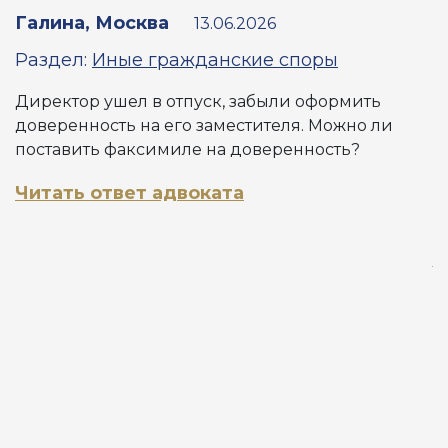
п
Галина, Москва
13.06.2026
Раздел:
Иные гражданские споры
С
Директор ушел в отпуск, забыли оформить
доверенность на его заместителя. Можно ли
Р
поставить факсимиле на доверенность?
Д
Читать ответ адвоката
п
(
с
т
Ф
в
(
и
г
н