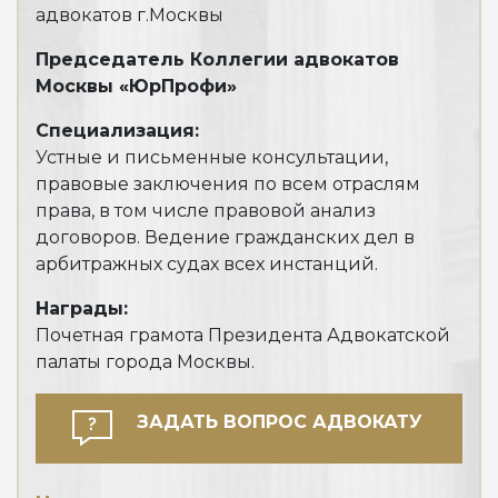
адвокатов г.Москвы
адв
Председатель Коллегии адвокатов
Спе
Москвы «ЮрПрофи»
Пре
суд
Специализация:
Устные и письменные консультации,
Наг
правовые заключения по всем отраслям
Дип
права, в том числе правовой анализ
обл
договоров. Ведение гражданских дел в
арбитражных судах всех инстанций.
Награды:
Почетная грамота Президента Адвокатской
Чи
палаты города Москвы.
ЗАДАТЬ ВОПРОС АДВОКАТУ