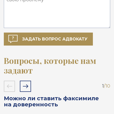
Вопросы, которые нам
задают
1
/10
Можно ли ставить факсимиле
О
на доверенность
у