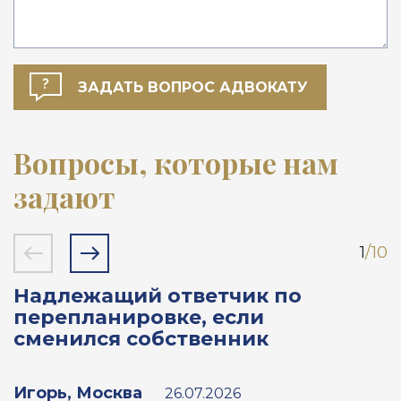
Вопросы, которые нам
задают
1
/10
Надлежащий ответчик по
Н
перепланировке, если
к
сменился собственник
Игорь, Москва
А
26.07.2026