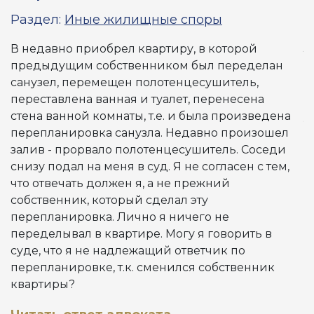
Раздел:
Иные жилищные споры
Р
В недавно приобрел квартиру, в которой
З
предыдущим собственником был переделан
к
санузел, перемещен полотенцесушитель,
п
переставлена ванная и туалет, перенесена
с
стена ванной комнаты, т.е. и была произведена
у
перепланировка санузла. Недавно произошел
к
залив - прорвало полотенцесушитель. Соседи
б
снизу подал на меня в суд. Я не согласен с тем,
и
что отвечать должен я, а не прежний
с
собственник, который сделал эту
С
перепланировка. Лично я ничего не
Ч
переделывал в квартире. Могу я говорить в
суде, что я не надлежащий ответчик по
перепланировке, т.к. сменился собственник
квартиры?