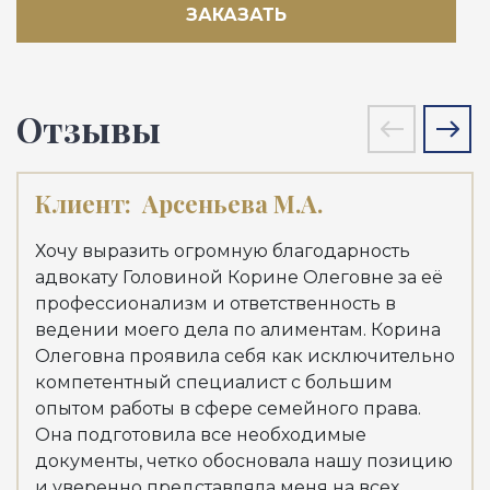
ЗАКАЗАТЬ
Отзывы
Клиент:
Арсеньева М.А.
Кл
Хочу выразить огромную благодарность
Хоч
адвокату Головиной Корине Олеговне за её
адв
профессионализм и ответственность в
Куд
ведении моего дела по алиментам. Корина
мои
Олеговна проявила себя как исключительно
Але
компетентный специалист с большим
выс
опытом работы в сфере семейного права.
зна
Она подготовила все необходимые
Рек
документы, четко обосновала нашу позицию
Пер
и уверенно представляла меня на всех