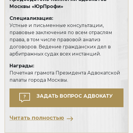
Москвы «ЮрПрофи»
Пре
суд
Специализация:
Устные и письменные консультации,
Наг
правовые заключения по всем отраслям
Дип
права, в том числе правовой анализ
обл
договоров. Ведение гражданских дел в
арбитражных судах всех инстанций.
Награды:
Почетная грамота Президента Адвокатской
Чи
палаты города Москвы.
ЗАДАТЬ ВОПРОС АДВОКАТУ
Читать полностью