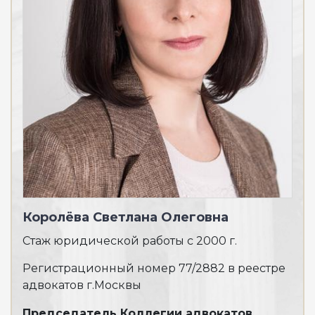
Королёва Светлана Олеговна
Ба
Стаж юридической работы с 2000 г.
Ста
Регистрационный номер 77/2882 в реестре
Рег
адвокатов г.Москвы
адв
Председатель Коллегии адвокатов
Спе