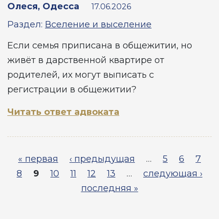
Олеся, Одесса
17.06.2026
Раздел:
Вселение и выселение
Если семья приписана в общежитии, но
живёт в дарственной квартире от
родителей, их могут выписать с
регистрации в общежитии?
Читать ответ адвоката
Страницы
« первая
‹ предыдущая
…
5
6
7
8
9
10
11
12
13
…
следующая ›
последняя »